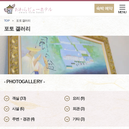
숙박 예약
MENU
TOP
포토 갤러리
포토 갤러리
- PHOTOGALLERY -
객실 (33)
요리 (9)
시설 (6)
외관 (3)
주변‧경관 (4)
기타 (3)