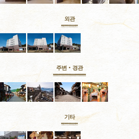
외관
주변‧경관
기타