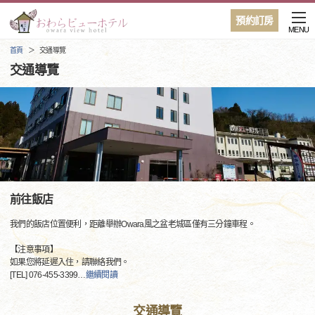
預約訂房
MENU
首頁
交通導覽
交通導覽
前往飯店
我們的飯店位置便利，距離舉辦Owara風之盆老城區僅有三分鐘車程。
【注意事項】
如果您將延遲入住，請聯絡我們。
[TEL] 076-455-3399
…
繼續閱讀
交通導覽