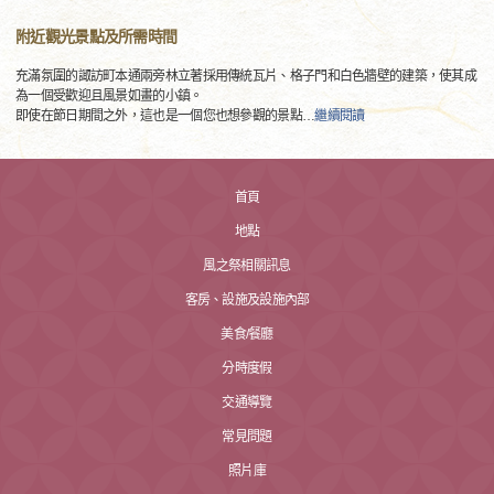
附近觀光景點及所需時間
充滿氛圍的諏訪町本通兩旁林立著採用傳統瓦片、格子門和白色牆壁的建築，使其成
為一個受歡迎且風景如畫的小鎮。
即使在節日期間之外，這也是一個您也想參觀的景點
…
繼續閱讀
首頁
地點
風之祭相關訊息
客房、設施及設施內部
美食/餐廳
分時度假
交通導覽
常見問題
照片庫