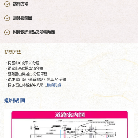
訪問方法
道路指引圖
附近觀光景點及所需時間
訪問方法
・從富山IC開車20分鐘
・從富山西IC開車15分鐘
・距離富山機場15 分鐘車程
・從JR富山站（新幹線站）開車 30 分鐘
・從JR高山本線越中八尾
…
繼續閱讀
道路指引圖