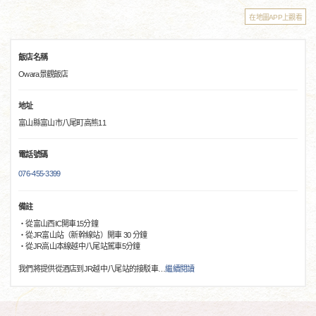
在地圖APP上觀看
飯店名稱
Owara景觀飯店
地址
富山縣富山市八尾町高熊11
電話號碼
076-455-3399
備註
・從富山西IC開車15分鐘
・從JR富山站（新幹線站）開車 30 分鐘
・從JR高山本線越中八尾站駕車5分鐘
我們將提供從酒店到JR越中八尾站的接駁車
…
繼續閱讀